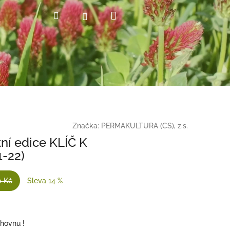
Nákupní
Hledat
Přihlášení
košík
Značka:
PERMAKULTURA (CS), z.s.
ní edice KLÍČ K
-22)
0 Kč
Sleva 14 %
hovnu !