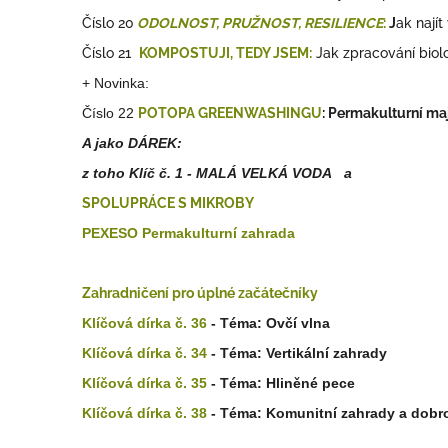
Číslo 20
ODOLNOST, PRUŽNOST, RESILIENCE
:
J
ak nají
Číslo 21
KOMPOSTUJI, TEDY JSEM:
Jak zpracování biol
+ Novinka:
Číslo 22
POTOPA GREENWASHINGU
:
Permakulturní ma
A jako DÁREK:
z toho Klíč č. 1 - MALÁ VELKÁ VODA a
SPOLUPRÁCE S MIKROBY
PEXESO Permakulturní zahrada
Zahradničení pro úplné začátečníky
Klíčová dírka č. 36
- Téma: Ovčí vlna
Klíčová dírka č. 34
- Téma: Vertikální zahrady
Klíčová dírka č. 35
- Téma: Hliněné pece
Klíčová dírka č. 38
- Téma: Komunitní zahrady a dobro