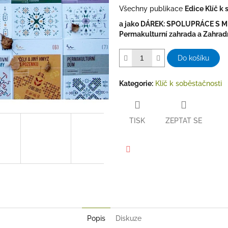
Všechny publikace
Edice Klíč k
a jako DÁREK: SPOLUPRÁCE S MIKR
Permakulturní zahrada a Zahradn
Do košíku
Kategorie
:
Klíč k soběstačnosti
TISK
ZEPTAT SE
Facebook
Popis
Diskuze