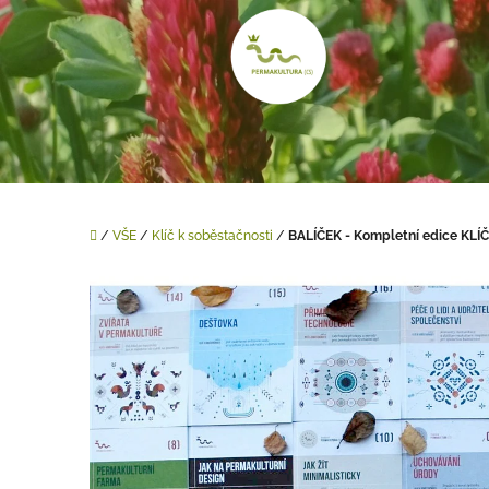
Přejít
na
obsah
Domů
/
VŠE
/
Klíč k soběstačnosti
/
BALÍČEK - Kompletní edice KLÍ