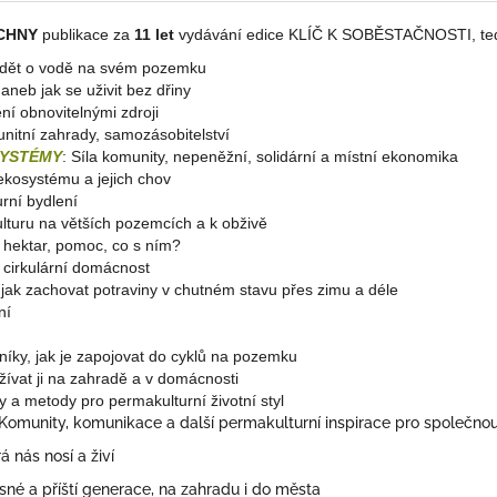
CHNY
publikace za
11 let
vydávání edice KLÍČ K SOBĚSTAČNOSTI, ted
vědět o vodě na svém pozemku
, aneb jak se uživit bez dřiny
ění obnovitelnými zdroji
unitní zahrady, samozásobitelství
SYSTÉMY
: Síla komunity, nepeněžní, solidární a místní ekonomika
 ekosystému a jejich chov
rní bydlení
ulturu na větších pozemcích a k obživě
e hektar, pomoc, co s ním?
cirkulární domácnost
, jak zachovat potraviny v chutném stavu přes zimu a déle
ní
tníky, jak je zapojovat do cyklů na pozemku
žívat ji na zahradě a v domácnosti
py a metody pro permakulturní životní styl
Komunity, komunikace a další permakulturní inspirace pro společn
 nás nosí a živí
é a příští generace, na zahradu i do města