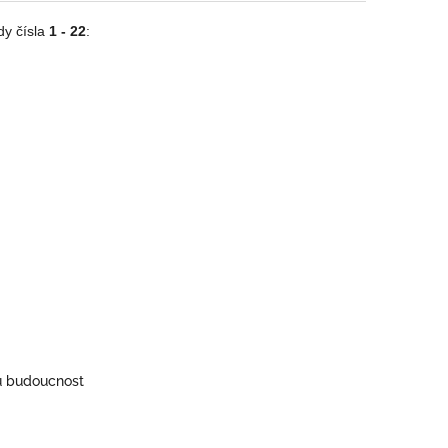
y čísla
1 - 22
:
ou budoucnost