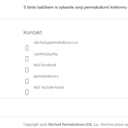
S tímto balíčkem si vybavíte svoji permakulturní knihovnu
Z
á
Kontakt
p
a
obchod
@
permakulturacs.cz
t
í
+420602314769
Náš Facebook
permakulturacs
Náš YouTube kanál
Copyright 2026
Obchod Permakultura (CS), z.s.
. Všechna práva v