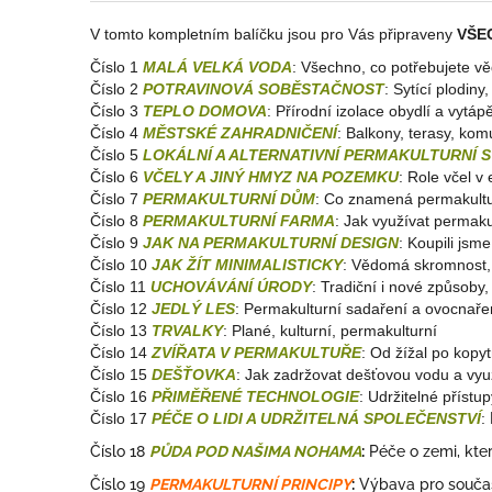
V tomto kompletním balíčku jsou pro Vás připraveny
VŠE
Číslo 1
MALÁ VELKÁ VODA
: Všechno, co potřebujete 
Číslo 2
POTRAVINOVÁ SOBĚSTAČNOST
: Sytící plodiny
Číslo 3
TEPLO DOMOVA
: Přírodní izolace obydlí a vytáp
Číslo 4
MĚSTSKÉ ZAHRADNIČENÍ
: Balkony, terasy, kom
Číslo 5
LOKÁLNÍ A ALTERNATIVNÍ PERMAKULTURNÍ 
Číslo 6
VČELY A JINÝ HMYZ NA POZEMKU
: Role včel v
Číslo 7
PERMAKULTURNÍ DŮM
: Co znamená permakultu
Číslo 8
PERMAKULTURNÍ FARMA
: Jak využívat permak
Číslo 9
JAK NA PERMAKULTURNÍ DESIGN
: Koupili jsm
Číslo 10
JAK ŽÍT MINIMALISTICKY
:
Vědomá skromnost, 
Číslo 11
UCHOVÁVÁNÍ ÚRODY
: Tradiční i nové způsoby
Číslo 12
JEDLÝ LES
: Permakulturní sadaření a ovocnaře
Číslo 13
TRVALKY
: Plané, kulturní, permakulturní
Číslo 14
ZVÍŘATA V PERMAKULTUŘE
: Od žížal po kopy
Číslo 15
DEŠŤOVKA
: Jak zadržovat dešťovou vodu a vyu
Číslo 16
PŘIMĚŘENÉ TECHNOLOGIE
: Udržitelné přístu
Číslo 17
PÉČE O LIDI A UDRŽITELNÁ SPOLEČENSTVÍ
:
Číslo 18
PŮDA POD NAŠIMA NOHAMA
:
Péče o zemi, která
Číslo 19
PERMAKULTURNÍ PRINCIPY
:
Výbava pro současn