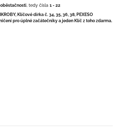
 soběstačnosti
, tedy čísla
1 - 22
OBY, Klíčové dírka č. 34, 35, 36, 38,
PEXESO
ičení pro úplné začátečníky a jeden Klíč z toho zdarma.