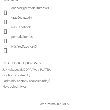
p
a
obchod
@
permakulturacs.cz
t
í
+420602314769
Náš Facebook
permakulturacs
Náš YouTube kanál
Informace pro vás
Jak nakupovat: DOPRAVA a PLATBA
Obchodní podmínky
Podmínky ochrany osobních údajů
Moje objednávka
Web PermakulturaCS