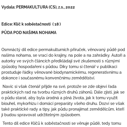
Vydala: PERMAKULTURA (CS), z.s., 2022
Edice: Klíč k soběstačnosti ( 18 )
PŮDA POD NAŠIMA NOHAMA
Osmnáctý díl edice permakulturních příruček, věnovaný půdě pod
našima nohama, se vrací do krajiny, na pole a na zahrádky. Autoři a
autorky ve svých článcích předkládají své zkušenosti s různými
způsoby hospodaření s půdou. Díky tomu si čtenář v publikaci
prostuduje řádky věnované biodynamickému, regenerativnímu a
dokonce i současnému konvenčnímu zemědělství.
Navíc si však čtenář přijde na své, protože se zde objeví řada
praktických rad na tvorbu různých druhů záhonů. Dále zjistí, jak se
o půdu starat, aby byla úrodná a plná života, jak k tomu využít
biouhel, mykorhizu i domácí preparáty všeho druhu. Dozví se však
také praktické rady a tipy, jak půdu pronajímat zemědělcům, kteří
ji budou spravovat udržitelným způsobem.
Tento díl edice Klíčů k soběstačnosti se věnuje půdě, tedy tomu