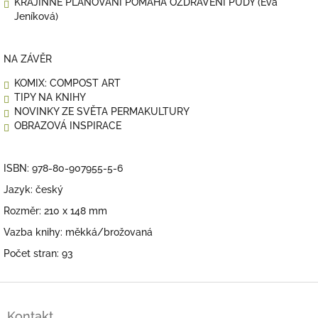
KRAJINNÉ PLÁNOVÁNÍ POMÁHÁ OZDRAVENÍ PŮDY (Eva
Jeníková)
NA ZÁVĚR
KOMIX: COMPOST ART
TIPY NA KNIHY
NOVINKY ZE SVĚTA PERMAKULTURY
OBRAZOVÁ INSPIRACE
ISBN: 978-80-907955-5-6
Jazyk: český
Rozměr: 210 x 148 mm
Vazba knihy: měkká/brožovaná
Počet stran: 93
Z
á
Kontakt