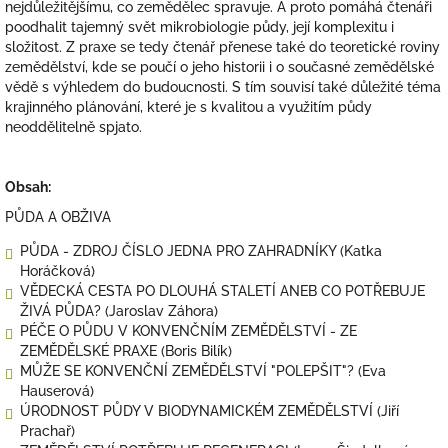
nejdůležitějšímu, co zemědělec spravuje. A proto pomáhá čtenáři
poodhalit tajemný svět mikrobiologie půdy, její komplexitu i
složitost. Z praxe se tedy čtenář přenese také do teoretické roviny
zemědělství, kde se poučí o jeho historii i o současné zemědělské
vědě s výhledem do budoucnosti. S tím souvisí také důležité téma
krajinného plánování, které je s kvalitou a využitím půdy
neoddělitelně spjato.
Obsah:
PŮDA A OBŽIVA
PŮDA - ZDROJ ČÍSLO JEDNA PRO ZAHRADNÍKY (Katka
Horáčková)
VĚDECKÁ CESTA PO DLOUHÁ STALETÍ ANEB CO POTŘEBUJE
ŽIVÁ PŮDA? (Jaroslav Záhora)
PÉČE O PŮDU V KONVENČNÍM ZEMĚDĚLSTVÍ - ZE
ZEMĚDĚLSKÉ PRAXE (Boris Bilík)
MŮŽE SE KONVENČNÍ ZEMĚDĚLSTVÍ "POLEPŠIT"? (Eva
Hauserová)
ÚRODNOST PŮDY V BIODYNAMICKÉM ZEMĚDĚLSTVÍ (Jiří
Prachař)