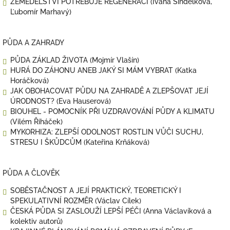
ZEMĚDĚLSTVÍ POTŘEBUJE REGENERACI (Ivana Šindelková,
Ľubomír Marhavý)
PŮDA A ZAHRADY
PŮDA ZÁKLAD ŽIVOTA (Mojmír Vlašín)
HURÁ DO ZÁHONU ANEB JAKÝ SI MÁM VYBRAT (Katka
Horáčková)
JAK OBOHACOVAT PŮDU NA ZAHRADĚ A ZLEPŠOVAT JEJÍ
ÚRODNOST? (Eva Hauserová)
BIOUHEL - POMOCNÍK PŘI UZDRAVOVÁNÍ PŮDY A KLIMATU
(Vilém Řiháček)
MYKORHIZA: ZLEPŠÍ ODOLNOST ROSTLIN VŮČI SUCHU,
STRESU I ŠKŮDCŮM (Kateřina Krňáková)
PŮDA A ČLOVĚK
SOBĚSTAČNOST A JEJÍ PRAKTICKÝ, TEORETICKÝ I
SPEKULATIVNÍ ROZMĚR (Václav Cílek)
ČESKÁ PŮDA SI ZASLOUŽÍ LEPŠÍ PÉČI (Anna Václavíková a
kolektiv autorů)