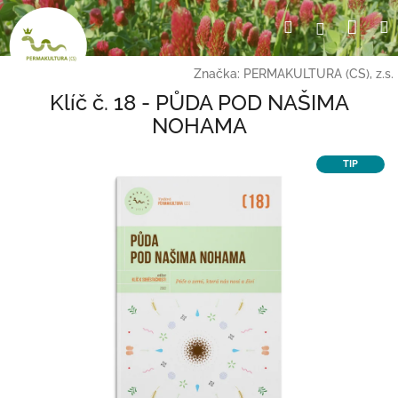
Přejít
Nák
Hledat
Přihlášení
na
obsah
koší
Značka:
PERMAKULTURA (CS), z.s.
Klíč č. 18 - PŮDA POD NAŠIMA
NOHAMA
TIP