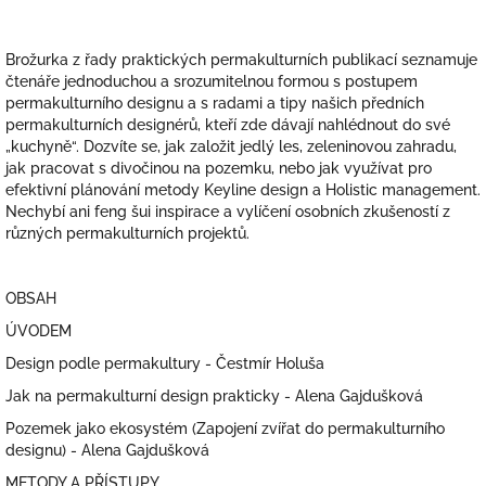
Brožurka z řady praktických permakulturních publikací seznamuje
čtenáře jednoduchou a srozumitelnou formou s postupem
permakulturního designu a s radami a tipy našich předních
permakulturních designérů, kteří zde dávají nahlédnout do své
„kuchyně“. Dozvíte se, jak založit jedlý les, zeleninovou zahradu,
jak pracovat s divočinou na pozemku, nebo jak využívat pro
efektivní plánování metody Keyline design a Holistic management.
Nechybí ani feng šui inspirace a vylíčení osobních zkušeností z
různých permakulturních projektů.
OBSAH
ÚVODEM
Design podle permakultury - Čestmír Holuša
Jak na permakulturní design prakticky - Alena Gajdušková
Pozemek jako ekosystém (Zapojení zvířat do permakulturního
designu) - Alena Gajdušková
METODY A PŘÍSTUPY