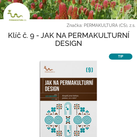
Přejít
Nák
Hledat
Přihlášení
na
obsah
koší
Značka:
PERMAKULTURA (CS), z.s.
Klíč č. 9 - JAK NA PERMAKULTURNÍ
DESIGN
TIP