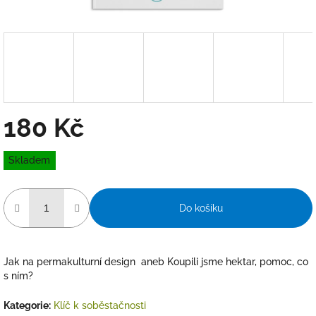
180 Kč
Měrná
Skladem
cena:
Do košíku
Jak na permakulturní design aneb Koupili jsme hektar, pomoc, co
s ním?
Kategorie
:
Klíč k soběstačnosti