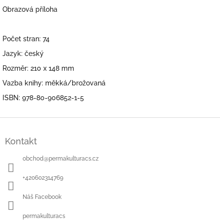
Obrazová příloha
Počet stran: 74
Jazyk: český
Rozměr: 210 x 148 mm
Vazba knihy: měkká/brožovaná
ISBN:
978-80-906852-1-5
Z
á
Kontakt
p
a
obchod
@
permakulturacs.cz
t
í
+420602314769
Náš Facebook
permakulturacs