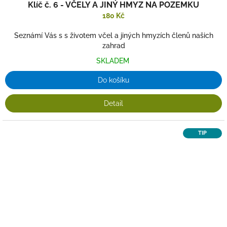
Klíč č. 6 - VČELY A JINÝ HMYZ NA POZEMKU
180 Kč
Seznámí Vás s s životem včel a jiných hmyzích členů našich
zahrad
SKLADEM
Do košíku
Detail
TIP