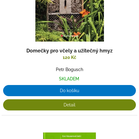
u
k
t
ů
Domečky pro včely a užitečný hmyz
120 Kč
Petr Bogusch
SKLADEM
Do košíku
Detail