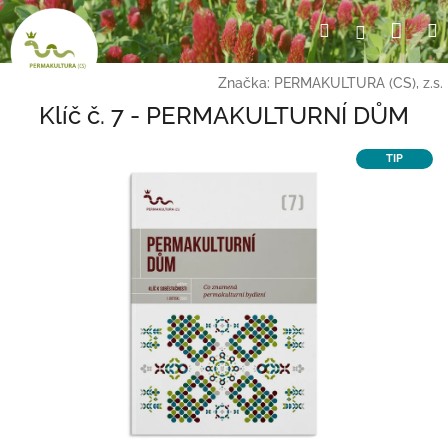
Přejít
Nák
Hledat
Přihlášení
na
obsah
koší
Značka:
PERMAKULTURA (CS), z.s.
Klíč č. 7 - PERMAKULTURNÍ DŮM
TIP