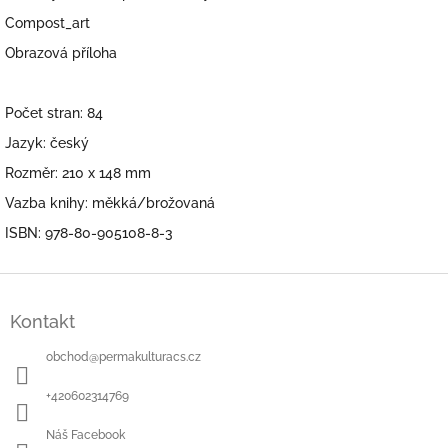
Compost_art
Obrazová příloha
Počet stran: 84
Jazyk: český
Rozměr: 210 x 148 mm
Vazba knihy: měkká/brožovaná
ISBN:
978-80-905108-8-3
Z
á
Kontakt
p
a
obchod
@
permakulturacs.cz
t
í
+420602314769
Náš Facebook