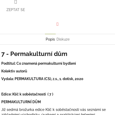
ZEPTAT SE
Facebook
Popis
Diskuze
7 - Permakulturní dům
Podtitul: Co znamená permakulturní bydlení
Kolektiv autorů
Vydala: PERMAKULTURA (CS), z.s., 1. dotisk, 2020
Edice: Klíč k soběstačnosti ( 7 )
PERMAKULTURNÍ DŮM
Již sedmá brožurka edice Klíč k soběstačnosti vás seznámí se
základními východisky, úvahami a praktickými řešeními,