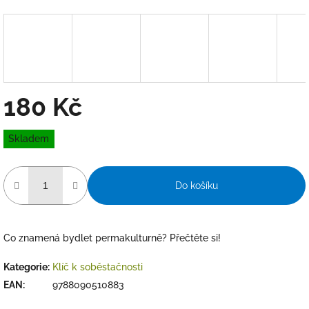
180 Kč
Měrná
Skladem
cena:
Do košíku
Co znamená bydlet permakulturně? Přečtěte si!
Kategorie
:
Klíč k soběstačnosti
EAN
:
9788090510883