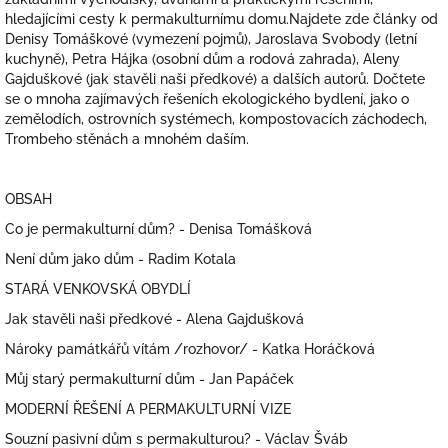
hledajícími cesty k permakulturnímu domu.Najdete zde články od
Denisy Tomáškové (vymezení pojmů), Jaroslava Svobody (letní
kuchyně), Petra Hájka (osobní dům a rodová zahrada), Aleny
Gajduškové (jak stavěli naši předkové) a dalších autorů. Dočtete
se o mnoha zajímavých řešeních ekologického bydlení, jako o
zemělodích, ostrovních systémech, kompostovacích záchodech,
Trombeho stěnách a mnohém daším.
OBSAH
Co je permakulturní dům? - Denisa Tomášková
Není dům jako dům - Radim Kotala
STARÁ VENKOVSKÁ OBYDLÍ
Jak stavěli naši předkové - Alena Gajdušková
Nároky památkářů vítám /rozhovor/ - Katka Horáčková
Můj starý permakulturní dům - Jan Papáček
MODERNÍ ŘEŠENÍ A PERMAKULTURNÍ VIZE
Souzní pasivní dům s permakulturou? - Václav Šváb