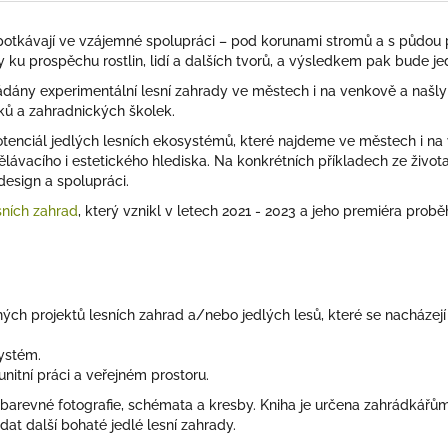
a potkávají ve vzájemné spolupráci – pod korunami stromů a s půdou
ly ku prospěchu rostlin, lidí a dalších tvorů, a výsledkem pak bude j
dány experimentální lesní zahrady ve městech i na venkově a našly
ků a zahradnických školek.
nciál jedlých lesních ekosystémů, které najdeme ve městech i na v
lávacího i estetického hlediska. Na konkrétních příkladech ze života u
 design a spolupráci.
sních zahrad
, který vznikl v letech 2021 - 2023 a jeho premiéra prob
ých projektů lesních zahrad a/nebo jedlých lesů, které se nacházej
systém.
unitní práci a veřejném prostoru.
 barevné fotografie, schémata a kresby. Kniha je určena zahrádkář
dat další bohaté jedlé lesní zahrady.