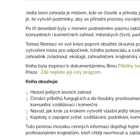
Jedlá lesní zahrada je místem, kde se člověk a přírod
je, že vytváří podmínky, aby se přírodní procesy rozvíje
Po tři desetiletí byly v mírném podnebném pásmu zaklá
komunitních i komerčních zahrad, městských čtvrtí, par
Tomas Remiarz ve své knize poprvé obsáhle zkoumá pote
vytvoření místa pro odpočinek, tržního potenciálu a vzdě
zahradník zvládnout: ekologii, zahradničení, krajinářský
Kniha byla inspirací k dokumentárnímu filmu
Příběhy le
Praze.
Zde nejdete její celý program.
Kniha obsahuje:
Historii jedlých lesních zahrad
Čtrnáct příběhů fungujících a do hloubky prozkouman
komunitní, vzdělávací i komerční.
Návod, jak krok za krokem vytvořit vlastní jedlý eko
Kapitoly o zapojení zvířat, vzdělávání, podnikání, kom
Tuto pestrou mozaiku cenných informací doplňují hojné
profesionálním krajinářům, kteří chtějí navrhovat a zaklá