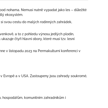
 pod nohama. Nemusí nutně vypadat jako les – důležité
edlý ekosystém.
 si svou cestu do malých rodinných zahrádek,
enkově, a to z pohledu výnosu jedlých plodin,
kazuje čtyři hlavní obory, které musí tzv. lesní
ěhne v listopadu 2023 na Permakulturní konferenci v
í v Evropě a v USA. Zastoupeny jsou zahrady soukromé,
ům, hospodářům, komunitním zahradníkům i