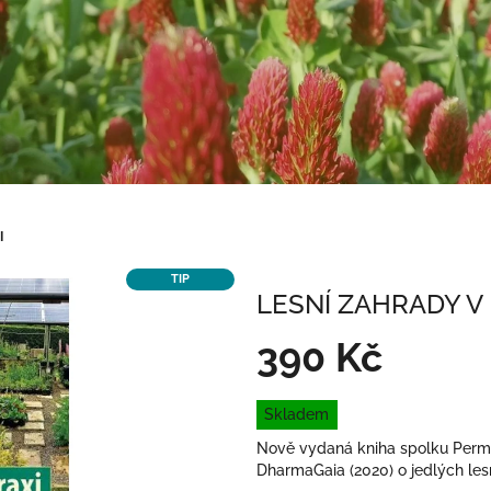
I
TIP
LESNÍ ZAHRADY V 
390 Kč
Měrná
Skladem
cena:
Nově vydaná kniha spolku Perma
DharmaGaia (2020) o jedlých l