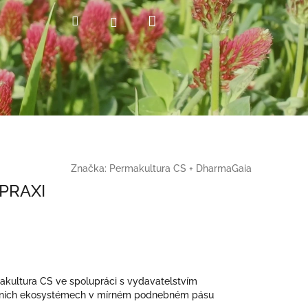
Nákupní
Hledat
Přihlášení
košík
Značka:
Permakultura CS + DharmaGaia
PRAXI
kultura CS ve spolupráci s vydavatelstvím
esních ekosystémech v mírném podnebném pásu