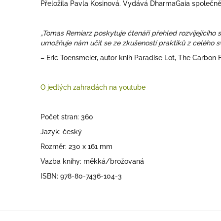
Přeložila Pavla Kosinová. Vydává DharmaGaia společně
„Tomas Remiarz poskytuje čtenáři přehled rozvíjejícího
umožňuje nám učit se ze zkušeností praktiků z celého sv
– Eric Toensmeier, autor knih Paradise Lot, The Carbon 
O jedlých zahradách na youtube
Počet stran: 360
Jazyk: český
Rozměr: 230 x 161 mm
Vazba knihy: měkká/brožovaná
ISBN:
978-80-7436-104-3
Z