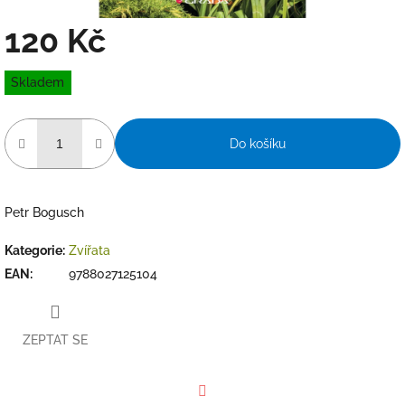
120 Kč
Měrná
Skladem
cena:
Do košíku
Petr Bogusch
Kategorie
:
Zvířata
EAN
:
9788027125104
ZEPTAT SE