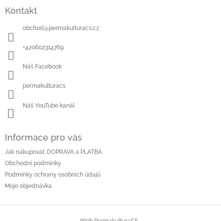
á
Kontakt
p
a
obchod
@
permakulturacs.cz
t
í
+420602314769
Náš Facebook
permakulturacs
Náš YouTube kanál
Informace pro vás
Jak nakupovat: DOPRAVA a PLATBA
Obchodní podmínky
Podmínky ochrany osobních údajů
Moje objednávka