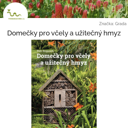
Přejít
Nák
Hledat
Přihlášení
na
obsah
koší
Značka:
Grada
Domečky pro včely a užitečný hmyz