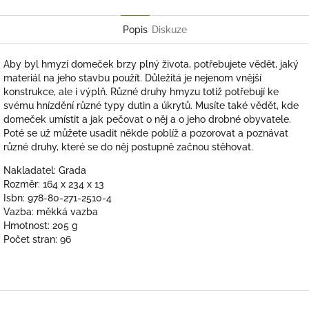
Facebook
Popis
Diskuze
Aby byl hmyzí domeček brzy plný života, potřebujete vědět, jaký
materiál na jeho stavbu použít. Důležitá je nejenom vnější
konstrukce, ale i výplň. Různé druhy hmyzu totiž potřebují ke
svému hnízdění různé typy dutin a úkrytů. Musíte také vědět, kde
domeček umístit a jak pečovat o něj a o jeho drobné obyvatele.
Poté se už můžete usadit někde poblíž a pozorovat a poznávat
různé druhy, které se do něj postupně začnou stěhovat.
Nakladatel: Grada
Rozměr: 164 x 234 x 13
Isbn: 978-80-271-2510-4
Vazba: měkká vazba
Hmotnost: 205 g
Počet stran: 96
Z