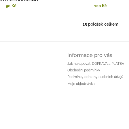
90 Kč
120 Kč
15
položek celkem
O
v
l
á
d
a
Informace pro vás
c
Jak nakupovat: DOPRAVA a PLATBA
í
p
Obchodní podmínky
r
Podmínky ochrany osobních údajů
v
Moje objednávka
k
y
v
ý
p
i
s
u