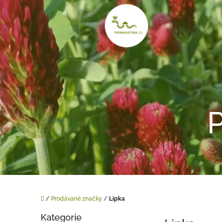
Přejít
na
obsah
Domů
/
Prodávané značky
/
Lipka
P
Kategorie
o
Přeskočit