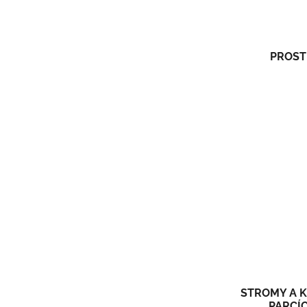
PROST
STROMY A K
PARCÍ