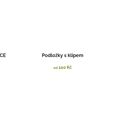
NCE
Podložky s klipem
100 Kč
od