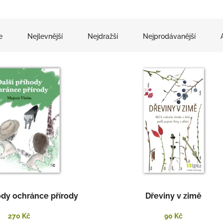
e
Nejlevnější
Nejdražší
Nejprodávanější
ody ochránce přírody
Dřeviny v zimě
270 Kč
90 Kč