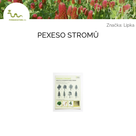
Přejít
Nák
Hledat
Přihlášení
na
obsah
koší
Značka:
Lipka
PEXESO STROMŮ