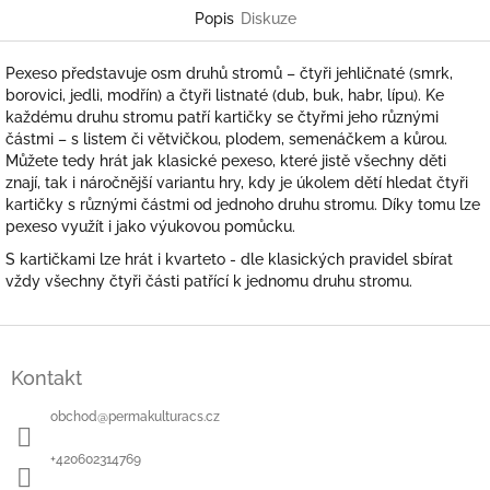
Popis
Diskuze
Pexeso představuje osm druhů stromů – čtyři jehličnaté (smrk,
borovici, jedli, modřín) a čtyři listnaté (dub, buk, habr, lípu). Ke
každému druhu stromu patří kartičky se čtyřmi jeho různými
částmi – s listem či větvičkou, plodem, semenáčkem a kůrou.
Můžete tedy hrát jak klasické pexeso, které jistě všechny děti
znají, tak i náročnější variantu hry, kdy je úkolem dětí hledat čtyři
kartičky s různými částmi od jednoho druhu stromu. Díky tomu lze
pexeso využít i jako výukovou pomůcku.
S kartičkami lze hrát i kvarteto - dle klasických pravidel sbírat
vždy všechny čtyři části patřící k jednomu druhu stromu.
Z
á
Kontakt
p
a
obchod
@
permakulturacs.cz
t
í
+420602314769