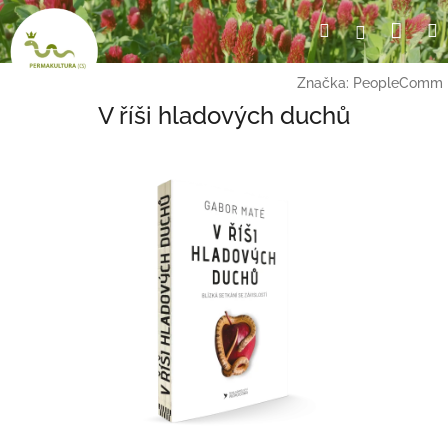
Přejít
Nák
Hledat
Přihlášení
na
obsah
koší
Značka:
PeopleComm
V říši hladových duchů