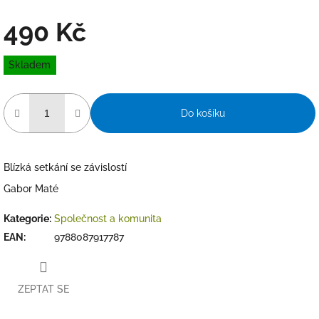
490 Kč
Měrná
Skladem
cena:
Do košíku
Blízká setkání se závislostí
Gabor Maté
Kategorie
:
Společnost a komunita
EAN
:
9788087917787
ZEPTAT SE