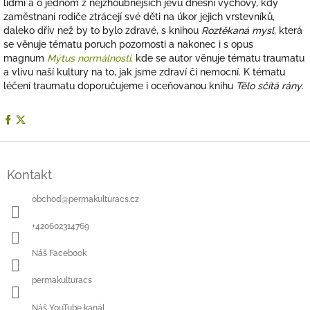
lidmi a o jednom z nejzhoubnějších jevů dnešní výchovy, kdy
zaměstnaní rodiče ztrácejí své děti na úkor jejich vrstevníků,
daleko dřív než by to bylo zdravé, s knihou
Roztěkaná mysl
, která
se věnuje tématu poruch pozornosti a nakonec i s opus
magnum
Mýtus normálnosti
,
kde se autor věnuje tématu traumatu
a vlivu naší kultury na to, jak jsme zdraví či nemocní. K tématu
léčení traumatu doporučujeme i oceňovanou knihu
Tělo sčítá rány
.
Z
á
Kontakt
p
a
obchod
@
permakulturacs.cz
t
í
+420602314769
Náš Facebook
permakulturacs
Náš YouTube kanál