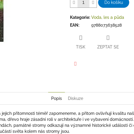
Do košíku
Kategorie
:
Voda, les a půda
EAN
:
9788073638528
TISK
ZEPTAT SE
Facebook
Popis
Diskuze
 jejich přítomnosti téměř zapomeneme, a přitom ovlivňují kvalitu naš
klima, dřevo hraje zásadní roli v architektuře i ve vybavení domácnos
gendách, památné stromy odkazují na významné historické události či
učástí světa kolem nás stromy jsou.