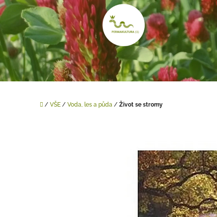
Přejít
na
obsah
Domů
/
VŠE
/
Voda, les a půda
/
Život se stromy