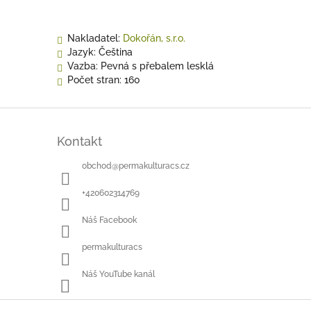
Nakladatel:
Dokořán, s.r.o.
Jazyk:
Čeština
Vazba:
Pevná s přebalem lesklá
Počet stran:
160
Z
á
Kontakt
p
a
obchod
@
permakulturacs.cz
t
í
+420602314769
Náš Facebook
permakulturacs
Náš YouTube kanál