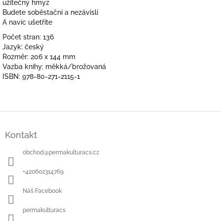
užitečný hmyz
Budete soběstační a nezávislí
A navíc ušetříte
Počet stran: 136
Jazyk: český
Rozměr: 206 x 144 mm
Vazba knihy: měkká/brožovaná
ISBN:
978-80-271-2115-1
Z
á
Kontakt
p
a
obchod
@
permakulturacs.cz
t
í
+420602314769
Náš Facebook
permakulturacs