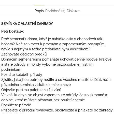
Facebook
Popis
Podobné (2)
Diskuze
SEMÍNKA Z VLASTNÍ ZAHRADY
Petr Dostálek
Proč semenařit doma, když je nabídka osiv v obchodech tak
bohatá? Nač se vracet k pracným a zapomenutým postupům,
navíc s nejistým a těžko předvídatelným výsledkem?
Zachováte dědictví předků
Domácím semenařením pomáháte uchovat cenné rodové, krajové
a staré odrůdy, mnohdy výborně přizpůsobené místním
podmínkám
Poznáte koloběh přírody
Zjistíte, jaké jsou potřeby rostlin a co všechno musíte udělat, než z
původního semínka získáte semínko nové
Objevíte pestrou paletu chutí a vůní
Ve vaší kuchyni se objeví zapomenuté odrůdy, často skromné a
odolné, které můžete pěstovat bez použití chemie
Pomůžete přírodě
Přispějete k přírodní rovnováze, biodiverzitě a přilákáte do zahrady