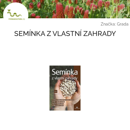
Přejít
Nák
Hledat
Přihlášení
na
obsah
koší
Značka:
Grada
SEMÍNKA Z VLASTNÍ ZAHRADY