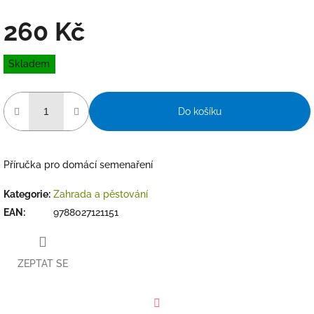
260 Kč
Měrná
Skladem
cena:
Do košíku
Příručka pro domácí semenaření
Kategorie
:
Zahrada a pěstování
EAN
:
9788027121151
ZEPTAT SE