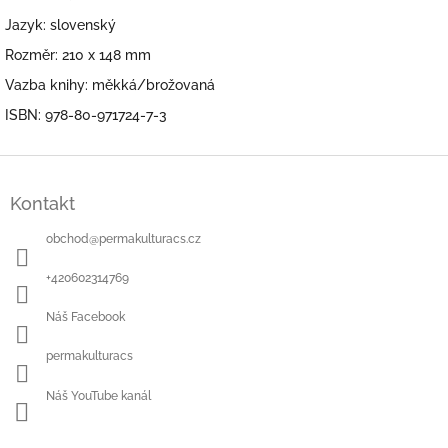
Jazyk: slovenský
Rozměr: 210 x 148 mm
Vazba knihy: měkká/brožovaná
ISBN: 978-80-971724-7-3
Z
á
Kontakt
p
a
obchod
@
permakulturacs.cz
t
í
+420602314769
Náš Facebook
permakulturacs
Náš YouTube kanál