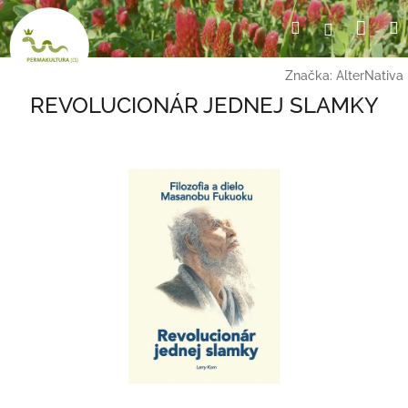
Přejít
Nák
Hledat
Přihlášení
na
obsah
koší
Značka:
AlterNativa
REVOLUCIONÁR JEDNEJ SLAMKY