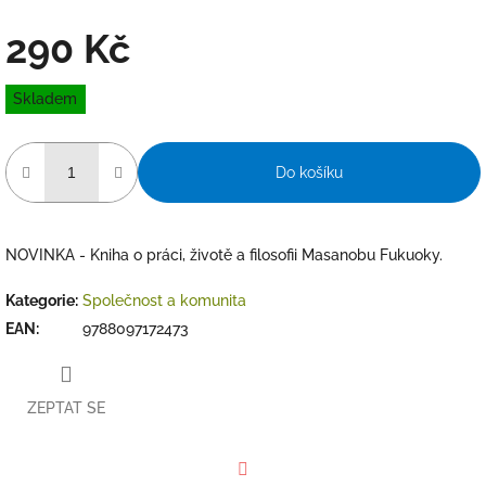
290 Kč
Měrná
Skladem
cena:
Do košíku
NOVINKA - Kniha o práci, životě a filosofii Masanobu Fukuoky.
Kategorie
:
Společnost a komunita
EAN
:
9788097172473
ZEPTAT SE