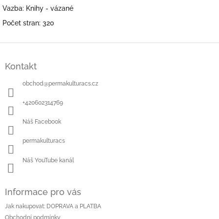
Vazba:
Knihy - vázané
Počet stran:
320
Z
á
Kontakt
p
a
obchod
@
permakulturacs.cz
t
í
+420602314769
Náš Facebook
permakulturacs
Náš YouTube kanál
Informace pro vás
Jak nakupovat: DOPRAVA a PLATBA
Obchodní podmínky