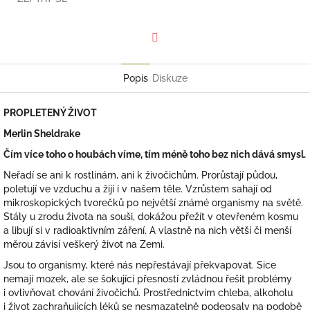
Facebook
Popis
Diskuze
PROPLETENÝ ŽIVOT
Merlin Sheldrake
Čím více toho o houbách víme, tím méně toho bez nich dává smysl.
Neřadí se ani k rostlinám, ani k živočichům. Prorůstají půdou,
poletují ve vzduchu a žijí i v našem těle. Vzrůstem sahají od
mikroskopických tvorečků po největší známé organismy na světě.
Stály u zrodu života na souši, dokážou přežít v otevřeném kosmu
a libují si v radioaktivním záření. A vlastně na nich větší či menší
měrou závisí veškerý život na Zemi.
Jsou to organismy, které nás nepřestávají překvapovat. Sice
nemají mozek, ale se šokující přesností zvládnou řešit problémy
i ovlivňovat chování živočichů. Prostřednictvím chleba, alkoholu
i život zachraňujících léků se nesmazatelně podepsaly na podobě