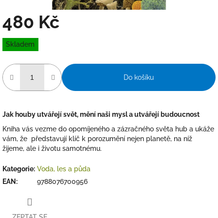
480 Kč
Měrná
Skladem
cena:
Do košíku
Jak houby utvářejí svět, mění naši mysl a utvářejí budoucnost
Kniha
vás vezme do opomíjeného a zázračného světa hub a ukáže
vám, že představují klíč k porozumění nejen planetě, na níž
žijeme, ale i životu samotnému.
Kategorie
:
Voda, les a půda
EAN
:
9788076700956
ZEPTAT SE