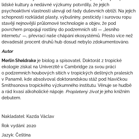
lidské kultury a nedávné výzkumy potvrdily, že jejich
psychoaktivní vlastnosti ulevují od řady duševních obtíží. Na jejich
schopnosti rozkládat plasty, výbušniny, pesticidy i surovou ropu
stavějí nejnovější průlomové technologie a objev, že pod
povrchem propojují rostliny do podzemních sítí — „lesního
internetu“ —, převrací naše chápání ekosystémů. Přesto více než
devadesát procent druhů hub dosud nebylo zdokumentováno.
Autor
Merlin Sheldrake
je biolog a spisovatel. Doktorát z tropické
ekologie získal na Univerzitě v Cambridge za svou práci
o podzemních houbových sítích v tropických deštných pralesích
v Panamě, kde absolvoval doktorandskou stáž pod hlavičkou
Smithsonova tropického výzkumného institutu. Věnuje se hudbě
a rád kvasí alkoholické nápoje.
Propletený život
je jeho knižním
debutem.
Nakladatel: Kazda Václav
Rok vydání: 2020
Jazyk:
Čeština