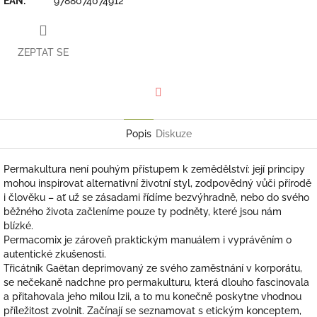
EAN
:
9788074074912
ZEPTAT SE
Facebook
Popis
Diskuze
Permakultura není pouhým přístupem k zemědělství: její principy
mohou inspirovat alternativní životní styl, zodpovědný vůči přírodě
i člověku – ať už se zásadami řídíme bezvýhradně, nebo do svého
běžného života začleníme pouze ty podněty, které jsou nám
blízké.
Permacomix je zároveň praktickým manuálem i vyprávěním o
autentické zkušenosti.
Třicátník Gaëtan deprimovaný ze svého zaměstnání v korporátu,
se nečekaně nadchne pro permakulturu, která dlouho fascinovala
a přitahovala jeho milou Izii, a to mu konečně poskytne vhodnou
příležitost zvolnit. Začínají se seznamovat s etickým konceptem,