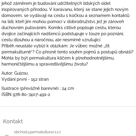
jehož záměrem je budování udržitelných lidských sídel
inspirovaných přírodou. V karavanu, který se stane jejich novým
domovem, se vydávají na cestu s kočkou a seznamem kontaktů
na lidi, kteří jim mohou pomoci v dobrodružství, jež je zároveň
duchovním putováním. Komiks citlivě popisuje cestu, kterou
dvojice začínajících nadšenců podstupuje v touze po poznání,
cestu dlouhou a náročnou, ale nesmírně vzrušující.
Příběh neustále vybízí k otázkám: Je vůbec možné „žít
permakulturně“? Co přesně tento souhrn pojmů a postupů obnáší?
Mohla by být permakultura klíčem k plnohodnotnějšímu,
harmoničtějšímu a spravedlivějšímu životu?
Autor: Guizou
Vydání první - 152 stran
Ilustrace (převážně barevné) ; 24 cm
ISBN 978-80-7407-491-2
Z
á
Kontakt
p
a
obchod
@
permakulturacs.cz