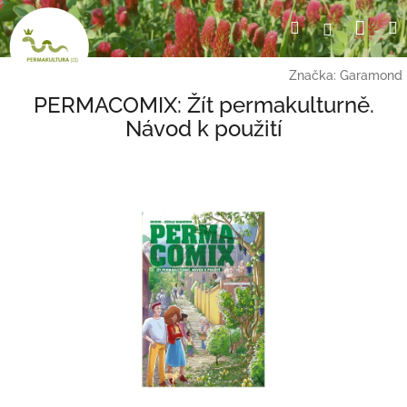
Přejít
Nák
Hledat
Přihlášení
na
obsah
koší
Značka:
Garamond
PERMACOMIX: Žít permakulturně.
Návod k použití