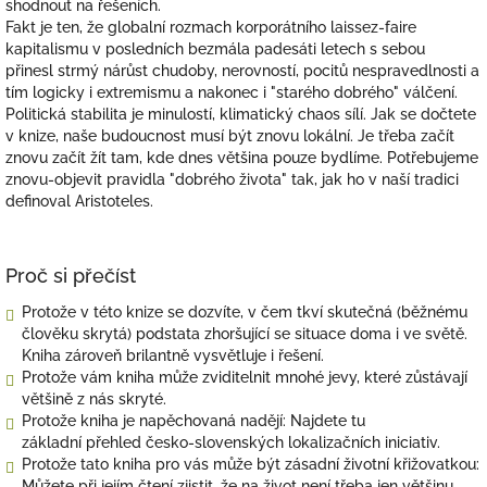
shodnout na řešeních.
Fakt je ten, že globalní rozmach korporátního laissez-faire
kapitalismu v posledních bezmála padesáti letech s sebou
přinesl strmý nárůst chudoby, nerovností, pocitů nespravedlnosti a
tím logicky i extremismu a nakonec i "starého dobrého" válčení.
Politická stabilita je minulostí, klimatický chaos sílí
. Jak se dočtete
v knize, naše budoucnost musí být znovu lokální. Je třeba začít
znovu začít žít tam, kde dnes většina pouze bydlíme. Potřebujeme
znovu-objevit pravidla "dobrého života" tak, jak ho v naší tradici
definoval Aristoteles.
Proč si přečíst
Protože v této knize se dozvíte, v čem tkví skutečná (běžnému
člověku skrytá) podstata zhoršující se situace doma i ve světě.
Kniha zároveň brilantně vysvětluje i řešení.
Protože vám kniha může zviditelnit mnohé jevy, které zůstávají
většině z nás skryté.
Protože kniha je napěchovaná nadějí: Najdete tu
základní přehled česko-slovenských lokalizačních iniciativ.
Protože tato kniha pro vás může být zásadní životní křižovatkou:
Můžete při jejím čtení zjistit, že na život není třeba jen většinu