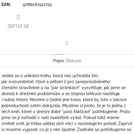
EAN
:
9788087917725
ZEPTAT SE
Facebook
Popis
Diskuze
Jedná se o unikátní knihu, která nás uchvátila tím,
jak srozumitelně, čtivě a přitom (i pro zaneprázdněného
čtenáře) stravitelně a na "pár stránkách" vysvětluje, jak jsme se
dostali k dnešním problémům a se stejnou lehkostí nastiňuje
i nutná řešení. Nevíme o žádné jiné knize, která by toto v takové
jednoduchosti zatím dokázala. Myslíme si proto, že je to jedna z
těch knih, které v dnešní době "post-faktické" potřebujeme. Proto
jsme se jí rozhodli v naší mateřtině vydat. Pokud totiž máme
změnit svět, je třeba udělat dvě věci v následujícím pořadí: Zaprvé
si musíme vyjasnit, co je s ním špatně. Zadruhé se potřebujeme se