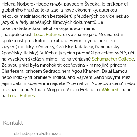
Helena Norberg-Hodge (1946), původem Švédka, je průkopnicí
globálního hnutí za lokalizaci a nové ekonomiky, autorkou
několika mezinárodních bestsellerů přeložených do více než 40
jazyků a řady úspěšných filmových dokumentů. Je
také zakladatelkou několika organizací - mimo
jiné společnosti
Local Futures
, dříve známé jako Mezinárodní
společnost pro ekologii a kulturu. Hovoří plynně několika
jazyky (anglicky, německy, švédsky, ladaksky, francouzsky,
španělsky, italsky). V těchto jazycích přednáší po celém světě, učí
na vysokých školách, mimo jiné na věhlasné
Schumacher College
.
Za svou práci byla mnohokrát oceňována - mimo jiné princem
Charlesem, princem Sadruddinem Agou Khanem, Dalai Lamou
nebo indickými premiéry Indirou and Rajivem Gandhiovými. Mezi
jejími dalšími oceněními najdete "Alternativní Nobelovu cenu" nebo
prestižní cenu Arthura Morgana. Více o Heleně na
Wikipedii
nebo
na
Local Futures
.
Z
á
Kontakt
p
a
obchod
@
permakulturacs.cz