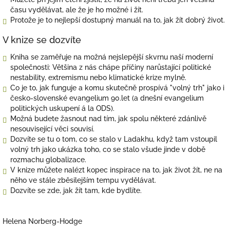
času vydělávat, ale že je ho možné i žít.
Protože je to nejlepší dostupný manuál na to, jak žít dobrý život.
V knize se dozvíte
Kniha se zaměřuje na možná nejslepější skvrnu naší moderní
společnosti: Většina z nás chápe příčiny narůstající politické
nestability, extremismu nebo klimatické krize mylně.
Co je to, jak funguje a komu skutečně prospívá "volný trh" jako i
česko-slovenské evangelium 90.let (a dnešní evangelium
politických uskupení á la ODS).
Možná budete žasnout nad tím, jak spolu některé zdánlivě
nesouvisející věci souvisí.
Dozvíte se tu o tom, co se stalo v Ladakhu, když tam vstoupil
volný trh jako ukázka toho, co se stalo všude jinde v době
rozmachu globalizace.
V knize můžete nalézt kopec inspirace na to, jak život žít, ne na
něho ve stále zběsilejším tempu vydělávat.
Dozvíte se zde, jak žít tam, kde bydlíte.
Helena Norberg-Hodge