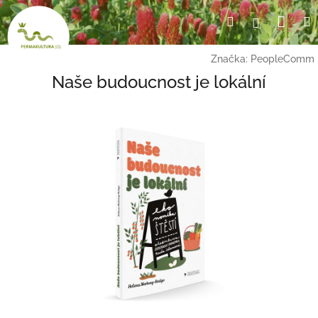
Přejít
Nák
Hledat
Přihlášení
na
obsah
koší
Značka:
PeopleComm
Naše budoucnost je lokální