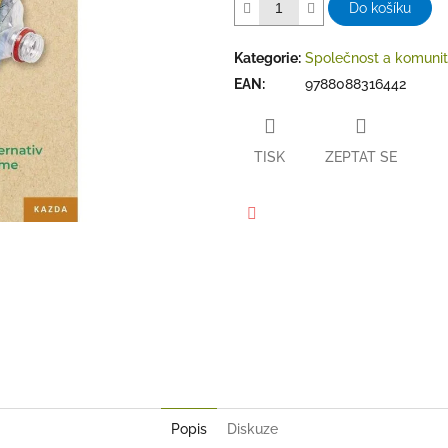
Do košíku
Kategorie
:
Společnost a komuni
EAN
:
9788088316442
TISK
ZEPTAT SE
Facebook
Popis
Diskuze