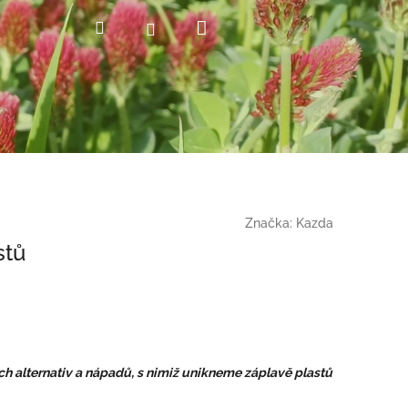
Nákupní
Hledat
Přihlášení
košík
Značka:
Kazda
stů
ch alternativ a nápadů, s nimiž unikneme záplavě plastů