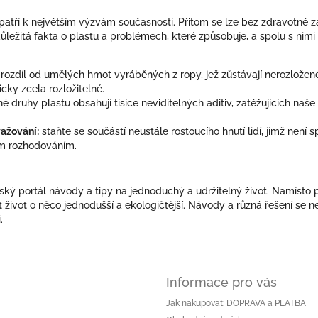
 patří k největším výzvám současnosti. Přitom se lze bez zdravotně 
důležitá fakta o plastu a problémech, které způsobuje, a spolu s n
 rozdíl od umělých hmot vyráběných z ropy, jež zůstávají nerozložené 
cky zcela rozložitelné.
 druhy plastu obsahují tisíce neviditelných aditiv, zatěžujících naše z
ažování:
staňte se součástí neustále rostoucího hnutí lidí, jimž není
m rozhodováním.
ínský portál návody a tipy na jednoduchý a udržitelný život. Namís
t život o něco jednodušší a ekologičtější. Návody a různá řešení se n
.
Informace pro vás
Jak nakupovat: DOPRAVA a PLATBA