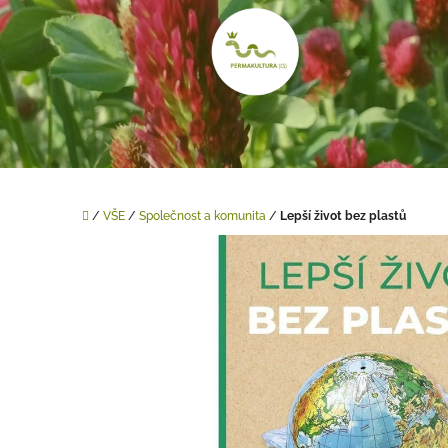
Přejít
na
obsah
Domů
/
VŠE
/
Společnost a komunita
/
Lepší život bez plastů