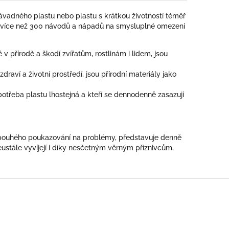
závadného plastu nebo plastu s krátkou životností téměř
imi více než 300 návodů a nápadů na smysluplné omezení
v přírodě a škodí zvířatům, rostlinám i lidem, jsou
draví a životní prostředí, jsou přírodní materiály jako
 spotřeba plastu lhostejná a kteří se dennodenně zasazují
to pouhého poukazování na problémy, představuje denně
eustále vyvíjejí i díky nesčetným věrným příznivcům,