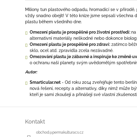
Miliony tun plastového odpadu, hromadící se v přírodě,
vždy snadno obejít! V této knize jsme sepsali všechna 
plastu během všedního dne.
Omezení plastu je prospěšné pro životní prostředí:
na
alternativní materiály neškodné nebo dokonce biologi
Omezení plastu je prospěšné pro zdraví:
zatímco běžné
sklo, ocel atd. zpravidla zcela nezávadné.
Omezování plastu je zábavné a inspiruje ke změně uv
o ochranu naší planety svým uvědomělým spotřební
Autor:
Smarticular.net
- Od roku 2014 zveřejňuje tento berl
nová řešení, recepty a alternativy, díky nimž může bý
kteří je sami zkoušejí a přinášejí své vlastní zkušenosti
Z
á
Kontakt
p
a
obchod
@
permakulturacs.cz