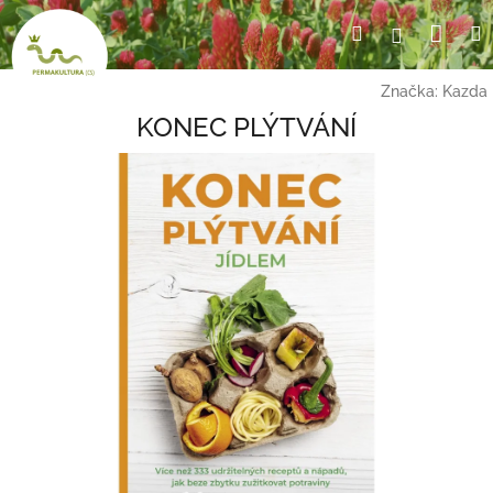
Přejít
Nák
Hledat
Přihlášení
na
obsah
koší
Značka:
Kazda
KONEC PLÝTVÁNÍ