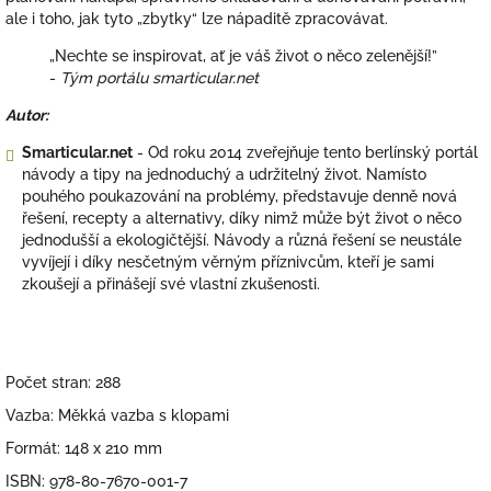
ale i toho, jak tyto „zbytky“ lze nápaditě zpracovávat.
„Nechte se inspirovat, ať je váš život o něco zelenější!”
-
Tým portálu smarticular.net
Autor:
Smarticular.net
- Od roku 2014 zveřejňuje tento berlínský portál
návody a tipy na jednoduchý a udržitelný život. Namísto
pouhého poukazování na problémy, představuje denně nová
řešení, recepty a alternativy, díky nimž může být život o něco
jednodušší a ekologičtější. Návody a různá řešení se neustále
vyvíjejí i díky nesčetným věrným příznivcům, kteří je sami
zkoušejí a přinášejí své vlastní zkušenosti.
Počet stran: 288
Vazba: Měkká vazba s klopami
Formát: 148 x 210 mm
ISBN: 978-80-7670-001-7