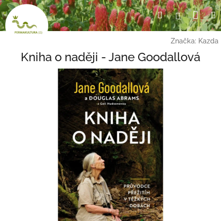
Přejít
Nák
Hledat
Přihlášení
na
obsah
koší
Značka:
Kazda
Kniha o naději - Jane Goodallová