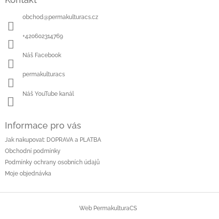
p
a
obchod
@
permakulturacs.cz
t
í
+420602314769
Náš Facebook
permakulturacs
Náš YouTube kanál
Informace pro vás
Jak nakupovat: DOPRAVA a PLATBA
Obchodní podmínky
Podmínky ochrany osobních údajů
Moje objednávka
Web PermakulturaCS