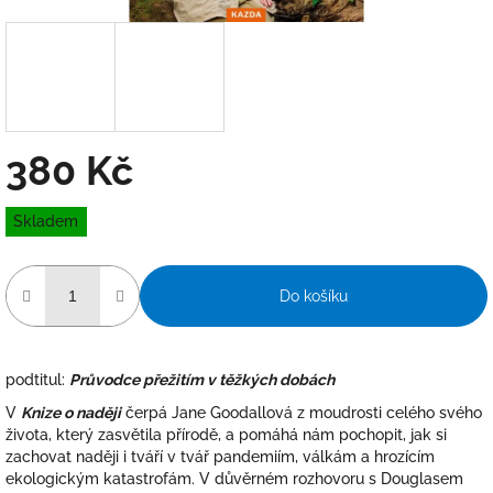
380 Kč
Měrná
Skladem
cena:
Do košíku
podtitul:
Průvodce přežitím v těžkých dobách
V
Knize o naději
čerpá Jane Goodallová z moudrosti celého svého
života, který zasvětila přírodě, a pomáhá nám pochopit, jak si
zachovat naději i tváří v tvář pandemiím, válkám a hrozícím
ekologickým katastrofám. V důvěrném rozhovoru s Douglasem