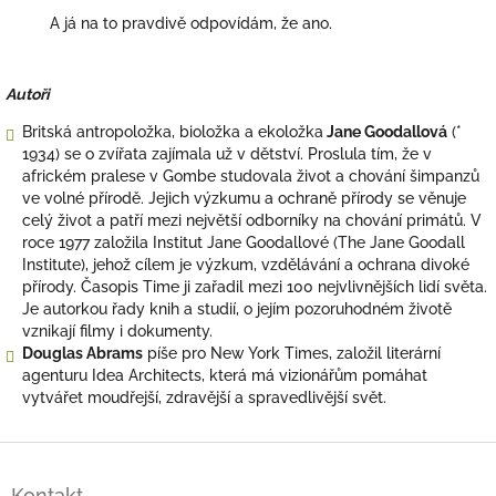
A já na to pravdivě odpovídám, že ano.
Autoři
Britská antropoložka, bioložka a ekoložka
Jane Goodallová
(*
1934) se o zvířata zajímala už v dětství. Proslula tím, že v
africkém pralese v Gombe studovala život a chování šimpanzů
ve volné přírodě. Jejich výzkumu a ochraně přírody se věnuje
celý život a patří mezi největší odborníky na chování primátů. V
roce 1977 založila Institut Jane Goodallové (The Jane Goodall
Institute), jehož cílem je výzkum, vzdělávání a ochrana divoké
přírody. Časopis Time ji zařadil mezi 100 nejvlivnějších lidí světa.
Je autorkou řady knih a studií, o jejím pozoruhodném životě
vznikají filmy i dokumenty.
Douglas Abrams
píše pro New York Times, založil literární
agenturu Idea Architects, která má vizionářům pomáhat
vytvářet moudřejší, zdravější a spravedlivější svět.
Z
á
Kontakt