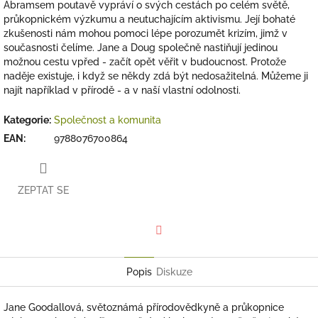
Abramsem poutavě vypráví o svých cestách po celém světě,
průkopnickém výzkumu a neutuchajícím aktivismu. Její bohaté
zkušenosti nám mohou pomoci lépe porozumět krizím, jimž v
současnosti čelíme. Jane a Doug společně nastiňují jedinou
možnou cestu vpřed - začít opět věřit v budoucnost. Protože
naděje existuje, i když se někdy zdá být nedosažitelná. Můžeme ji
najít například v přírodě - a v naší vlastní odolnosti.
Kategorie
:
Společnost a komunita
EAN
:
9788076700864
ZEPTAT SE
Facebook
Popis
Diskuze
Jane Goodallová, světoznámá přírodovědkyně a průkopnice