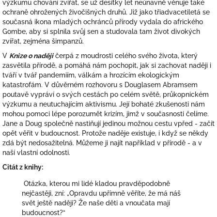
výzkumu chování zvířat, se už desítky let neúnavně věnuje také
ochraně ohrožených živočišných druhů. Již jako třiadvacetiletá se
současná ikona mladých ochránců přírody vydala do afrického
Gombe, aby si splnila svůj sen a studovala tam život divokých
zvířat, zejména šimpanzů.
V
Knize o naději
čerpá z moudrosti celého svého života, který
zasvětila přírodě, a pomáhá nám pochopit, jak si zachovat naději i
tváří v tvář pandemiím, válkám a hrozícím ekologickým
katastrofám. V důvěrném rozhovoru s Douglasem Abramsem
poutavě vypráví o svých cestách po celém světě, průkopnickém
výzkumu a neutuchajícím aktivismu. Její bohaté zkušenosti nám
mohou pomoci lépe porozumět krizím, jimž v současnosti čelíme.
Jane a Doug společně nastiňují jedinou možnou cestu vpřed - začít
opět věřit v budoucnost. Protože naděje existuje, i když se někdy
zdá být nedosažitelná. Můžeme ji najít například v přírodě - a v
naší vlastní odolnosti.
Citát z knihy:
Otázka, kterou mi lidé kladou pravděpodobně
nejčastěji, zní: „Opravdu upřímně věříte, že má náš
svět ještě naději? Že naše děti a vnoučata mají
budoucnost?“