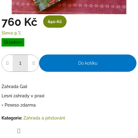
760 Kč
840 Kč
Sleva 9 %
Měrná
Skladem
cena:
Do košíku
Zahrada Gaii
Lesní zahrady v praxi
+ Pexeso zdarma
Kategorie
:
Zahrada a pěstování