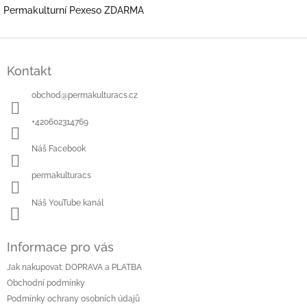
Permakulturní Pexeso ZDARMA
Z
á
Kontakt
p
a
obchod
@
permakulturacs.cz
t
í
+420602314769
Náš Facebook
permakulturacs
Náš YouTube kanál
Informace pro vás
Jak nakupovat: DOPRAVA a PLATBA
Obchodní podmínky
Podmínky ochrany osobních údajů