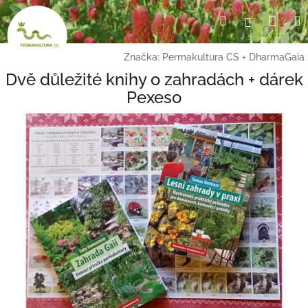
Přejít
Nák
Hledat
Přihlášení
na
obsah
koší
Značka:
Permakultura CS + DharmaGaia
Dvě důležité knihy o zahradách + dárek
Pexeso