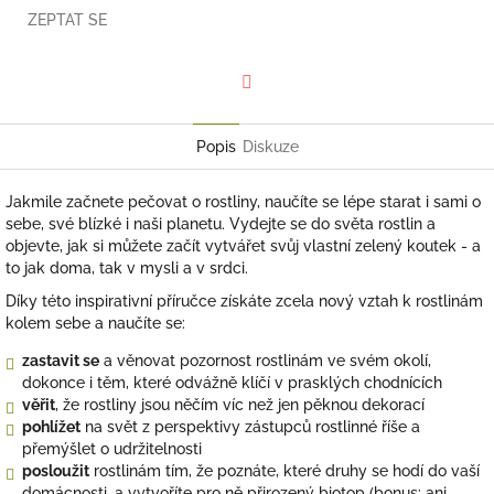
ZEPTAT SE
Facebook
Popis
Diskuze
Jakmile začnete pečovat o rostliny, naučíte se lépe starat i sami o
sebe, své blízké i naši planetu. Vydejte se do světa rostlin a
objevte, jak si můžete začít vytvářet svůj vlastní zelený koutek - a
to jak doma, tak v mysli a v srdci.
Díky této inspirativní příručce získáte zcela nový vztah k rostlinám
kolem sebe a naučíte se:
zastavit se
a věnovat pozornost rostlinám ve svém okolí,
dokonce i těm, které odvážně klíčí v prasklých chodnících
věřit
, že rostliny jsou něčím víc než jen pěknou dekorací
pohlížet
na svět z perspektivy zástupců rostlinné říše a
přemýšlet o udržitelnosti
posloužit
rostlinám tím, že poznáte, které druhy se hodí do vaší
domácnosti, a vytvoříte pro ně přirozený biotop (bonus: ani