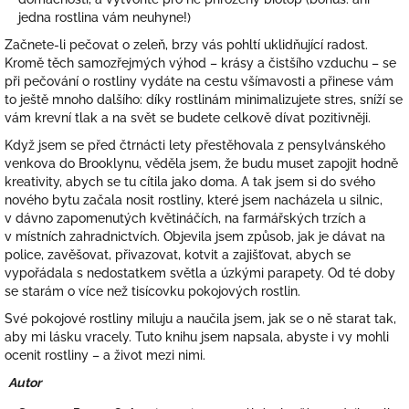
jedna rostlina vám neuhyne!)
Začnete-li pečovat o zeleň, brzy vás pohltí uklidňující radost.
Kromě těch samozřejmých výhod – krásy a čistšího vzduchu – se
při pečování o rostliny vydáte na cestu všímavosti a přinese vám
to ještě mnoho dalšího: díky rostlinám minimalizujete stres, sníží se
vám krevní tlak a na svět se budete celkově dívat pozitivněji.
Když jsem se před čtrnácti lety přestěhovala z pensylvánského
venkova do Brooklynu, věděla jsem, že budu muset zapojit hodně
kreativity, abych se tu cítila jako doma. A tak jsem si do svého
nového bytu začala nosit rostliny, které jsem nacházela u silnic,
v dávno zapomenutých květináčích, na farmářských trzích a
v místních zahradnictvích. Objevila jsem způsob, jak je dávat na
police, zavěšovat, přivazovat, kotvit a zajišťovat, abych se
vypořádala s nedostatkem světla a úzkými parapety. Od té doby
se starám o více než tisícovku pokojových rostlin.
Své pokojové rostliny miluju a naučila jsem, jak se o ně starat tak,
aby mi lásku vracely. Tuto knihu jsem napsala, abyste i vy mohli
ocenit rostliny – a život mezi nimi.
Autor