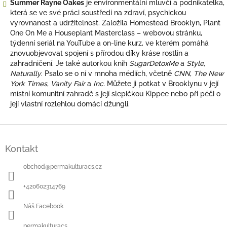
Summer Rayne Oakes
je environmentální mluvčí a podnikatelka,
která se ve své práci soustředí na zdraví, psychickou
vyrovnanost a udržitelnost. Založila Homestead Brooklyn, Plant
One On Me a Houseplant Masterclass – webovou stránku,
týdenní seriál na YouTube a on-line kurz, ve kterém pomáhá
znovuobjevovat spojení s přírodou díky kráse rostlin a
zahradničení. Je také autorkou knih
SugarDetoxMe
a
Style,
Naturally
. Psalo se o ní v mnoha médiích, včetně
CNN
,
The New
York Times
,
Vanity Fair
a
Inc.
Můžete ji potkat v Brooklynu v její
místní komunitní zahradě s její slepičkou Kippee nebo při péči o
její vlastní rozlehlou domácí džungli.
Z
á
Kontakt
p
a
obchod
@
permakulturacs.cz
t
í
+420602314769
Náš Facebook
permakulturacs