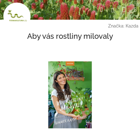
Přejít
Nák
Hledat
Přihlášení
na
obsah
koší
Značka:
Kazda
Aby vás rostliny milovaly