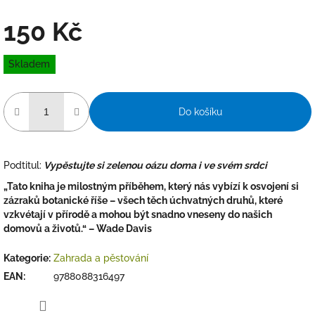
150 Kč
Měrná
Skladem
cena:
Do košíku
Podtitul:
Vypěstujte si zelenou oázu doma i ve svém srdci
„Tato kniha je milostným příběhem, který nás vybízí k osvojení si
zázraků botanické říše – všech těch úchvatných druhů, které
vzkvétají v přírodě a mohou být snadno vneseny do našich
domovů a životů.“ – Wade Davis
Kategorie
:
Zahrada a pěstování
EAN
:
9788088316497